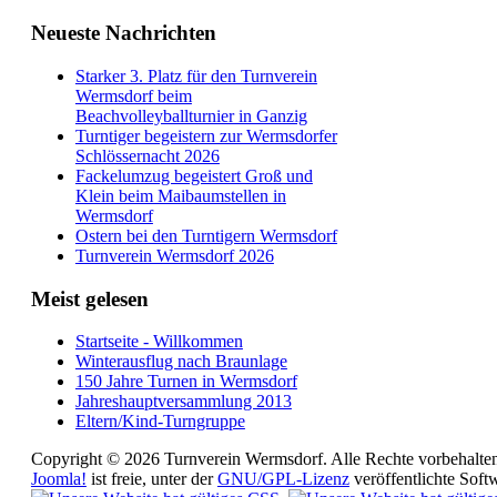
Neueste Nachrichten
Starker 3. Platz für den Turnverein
Wermsdorf beim
Beachvolleyballturnier in Ganzig
Turntiger begeistern zur Wermsdorfer
Schlössernacht 2026
Fackelumzug begeistert Groß und
Klein beim Maibaumstellen in
Wermsdorf
Ostern bei den Turntigern Wermsdorf
Turnverein Wermsdorf 2026
Meist gelesen
Startseite - Willkommen
Winterausflug nach Braunlage
150 Jahre Turnen in Wermsdorf
Jahreshauptversammlung 2013
Eltern/Kind-Turngruppe
Copyright © 2026 Turnverein Wermsdorf. Alle Rechte vorbehalte
Joomla!
ist freie, unter der
GNU/GPL-Lizenz
veröffentlichte Soft